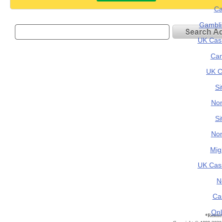
Casino Sites Not On Gamstop
Betting Sites
UK Casinos Not On Gamstop
Casino Online Non Aams
Non Gamstop Casino Sites UK
Migliori Bonus Casino Online
Casino En Ligne Belgique
Meilleur Casino En Ligne Belgique
Siti Scommesse Non Aams Affidabile
Meilleur Site De Paris Sportif Hors Arjel
バカラとは カジノ
홀덤 사이트
ліцензійні казино України
Meilleur Casino En Ligne
Siti Non Aams
Siti Scommesse Non Aams
Jeux Casino En Ligne
Casino En Ligne
Bitcoin Casinos Malaysia
Casino Online Non Aams
Casino Olympe Avis
Casino En Ligne Francais
Nouveau Casino En Ligne
Casino En Ligne Argent Réel
Casino Francais En Ligne