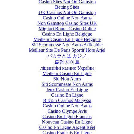
Casino Sites Not On Gamstop
Betting Sites
UK Casinos Not On Gamstop
Casino Online Non Aams
Non Gamstop Casino Sites UK
Migliori Bonus Casino Online
Casino En Ligne Belgique
Meilleur Casino En Ligne Belgique
Siti Scommesse Non Aams Affidabile
Meilleur Site De Paris Sportif Hors Arjel
バカラとは カジノ
홀덤 사이트
ліцензійні казино України
Meilleur Casino En Ligne
Siti Non Aams
Siti Scommesse Non Aams
Jeux Casino En Ligne
Casino En Ligne
Bitcoin Casinos Malaysia
Casino Online Non Aams
Casino Olympe Avis
Casino En Ligne Francais
Nouveau Casino En Ligne
Casino En Ligne Argent Réel
Casino Francais En Ligne