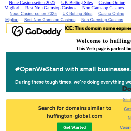
Neue Casino-seiten 2025
UK Betting Sites
Casino Online
Migliori
Best Non Gamstop Casinos
Non Gamstop Casinos
Don't miss these
Siti Scommesse Non Aams
Casinos Not On Gamstop
Non Gamstop Casino
Casino Sites Not On Gamstop
Casino Non Aams Italia
Gambling Sites Not On Gamstop
UK Casino Sites Not On Gamstop
Canadian Online Casinos
UK Casino Not On Gamstop
Sites Not On Gamstop
Non Gamstop Casino UK
Sites Not On Gamstop
Non Gamstop Casino UK
Migliori Casino Non Aams
UK Casino Sites Not On Gamstop
Non Gamstop Casino
Casino En Ligne France
Online Casino Nederland
Casinos Not On Gamstop