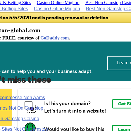
UK Betting Sites
Casino Online Migliori
Best Non Gamstop Casi
Don't miss these
Siti Scommesse Non Aams
Casinos Not On Gamstop
Non Gamstop Casino
Casino Sites Not On Gamstop
Casino Non Aams Italia
Gambling Sites Not On Gamstop
UK Casino Sites Not On Gamstop
Canadian Online Casinos
UK Casino Not On Gamstop
Sites Not On Gamstop
Non Gamstop Casino UK
Sites Not On Gamstop
Non Gamstop Casino UK
Migliori Casino Non Aams
UK Casino Sites Not On Gamstop
Non Gamstop Casino
Casino En Ligne France
Online Casino Nederland
Casinos Not On Gamstop
Casino Sites Not On Gamstop