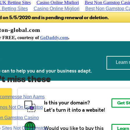
UK Betting Sites
Casino Online Migliori
Best Non Gamstop Casi
Don't miss these
Siti Scommesse Non Aams
Casinos Not On Gamstop
Non Gamstop Casino
Casino Sites Not On Gamstop
Casino Non Aams Italia
Gambling Sites Not On Gamstop
UK Casino Sites Not On Gamstop
Canadian Online Casinos
UK Casino Not On Gamstop
Sites Not On Gamstop
Non Gamstop Casino UK
Sites Not On Gamstop
Non Gamstop Casino UK
Migliori Casino Non Aams
UK Casino Sites Not On Gamstop
Non Gamstop Casino
Casino En Ligne France
Online Casino Nederland
Casinos Not On Gamstop
Casino Sites Not On Gamstop