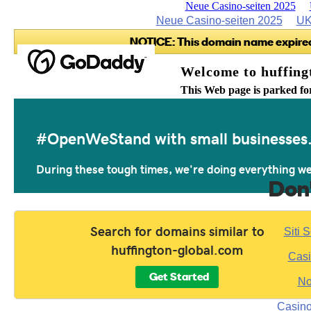
Neue Casino-seiten 2025